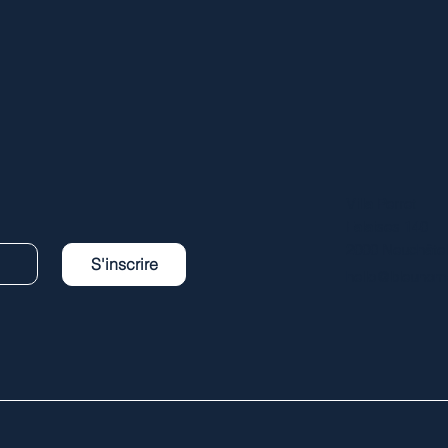
Villa Perret
Falaises 140
2000 Neuchâtel
S'inscrire
hello@bleunom