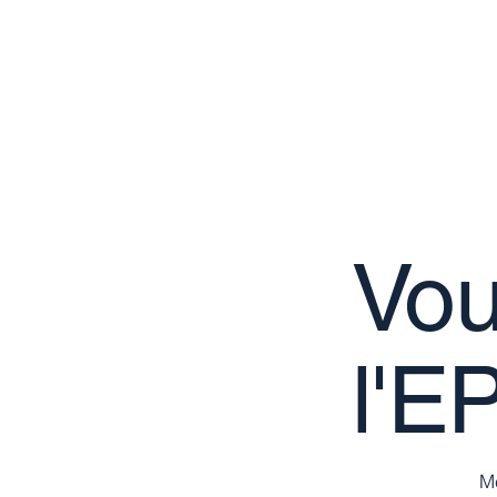
Vou
l'E
Me