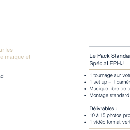
r les
Le Pack Standa
re marque et
Spécial EPHJ
1 tournage sur vot
nd.
1 set up – 1 camér
Musique libre de d
Montage standard 
Délivrables :
10 à 15 photos pr
1 vidéo format vert