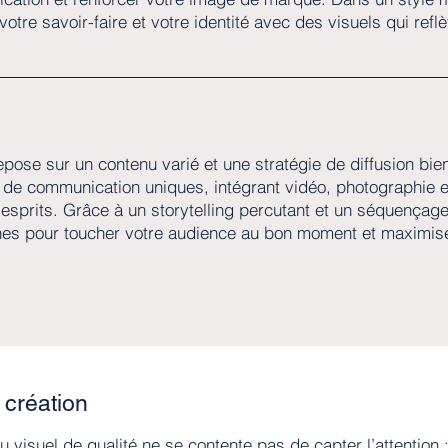
otre savoir-faire et votre identité avec des visuels qui refl
ose sur un contenu varié et une stratégie de diffusion bi
e communication uniques, intégrant vidéo, photographie et
s esprits. Grâce à un storytelling percutant et un séquençag
es pour toucher votre audience au bon moment et maximis
 création
 visuel de qualité ne se contente pas de capter l’attention :