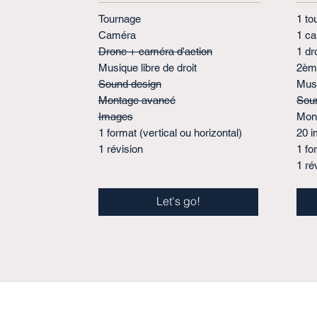
Tournage
1 to
Caméra
1 c
Drone + caméra d'action
1 dr
Musique libre de droit
2èm
Sound design
Musi
Montage avancé
Sou
Images
Mon
1 format (vertical ou horizontal)
20 
1 révision
1 fo
1 ré
Let's go!