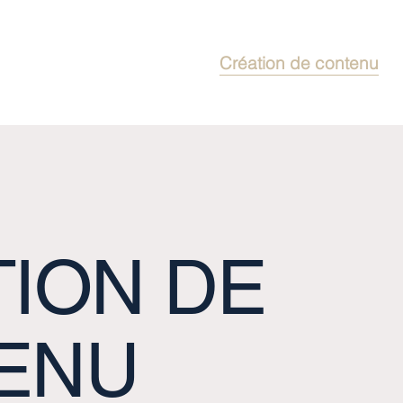
CASE™
Création de contenu
ION DE
ENU