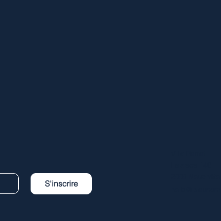
Villa Perret
Falaises 140
2000 Neuchâtel
S'inscrire
hello@bleunom