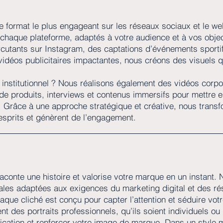
 le format le plus engageant sur les réseaux sociaux et le 
chaque plateforme, adaptés à votre audience et à vos objec
rcutants sur Instagram, des captations d’événements sporti
vidéos publicitaires impactantes, nous créons des visuels qui
institutionnel ? Nous réalisons également des vidéos corpor
e produits, interviews et contenus immersifs pour mettre e
s. Grâce à une approche stratégique et créative, nous trans
esprits et génèrent de l’engagement.
conte une histoire et valorise votre marque en un instant. 
es adaptées aux exigences du marketing digital et des rés
aque cliché est conçu pour capter l’attention et séduire vot
 des portraits professionnels, qu’ils soient individuels ou
ation et renforcer votre image de marque. Dans un style m