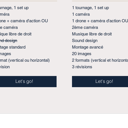
urnage, 1 set up
1 tournage, 1 set up
améra
1 caméra
one + caméra d'action OU
1 drone + caméra d'action O
e caméra
2ème caméra
que libre de droit
Musique libre de droit
nd design
Sound design
tage standard
Montage avancé
images
20 images
rmat (vertical ou horizontal)
2 formats (vertical et horizonta
vision
3 révisions
Let's go!
Let's go!