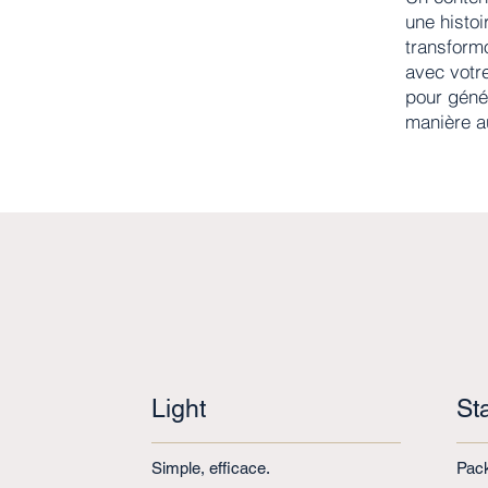
une histo
transform
avec votr
pour géné
manière a
Light
St
Simple, efficace.
Pack