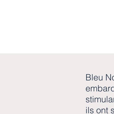
Bleu N
embarq
stimula
ils ont