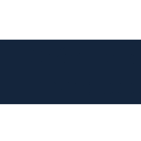
Création 
"marque 