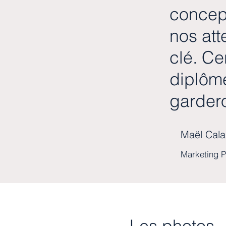
concep
nos att
clé. Ce
diplômé
gardero
Maël Cal
Marketing 
Les photos