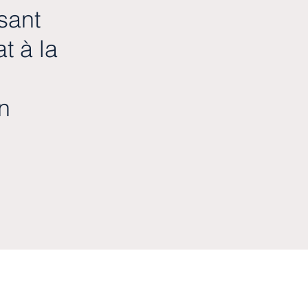
sant
t à la
n