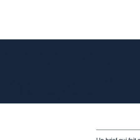
de contenu
employeur"
Un brief qui fait