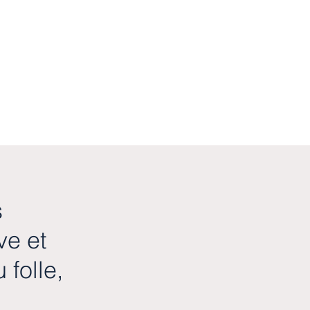
s
ve et
 folle,